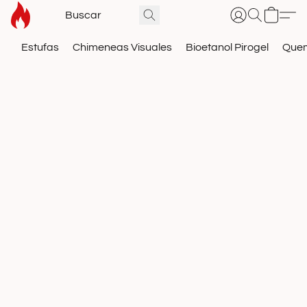
Estufas
Chimeneas Visuales
Bioetanol Pirogel
Que