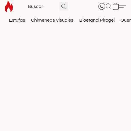
Estufas
Chimeneas Visuales
Bioetanol Pirogel
Que