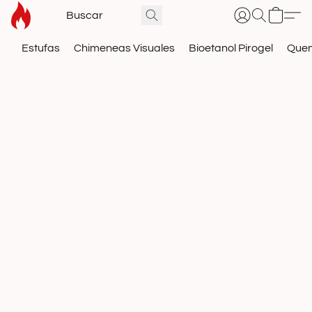
Estufas
Chimeneas Visuales
Bioetanol Pirogel
Que