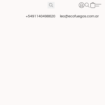
+5491140498620
leo@ecofuegos.com.ar