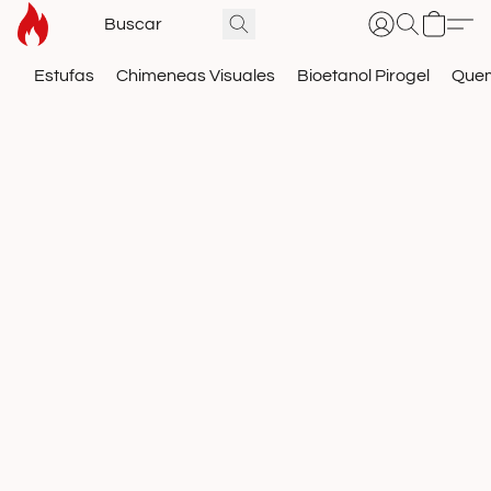
Estufas
Chimeneas Visuales
Bioetanol Pirogel
Que