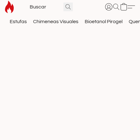
Estufas
Chimeneas Visuales
Bioetanol Pirogel
Que