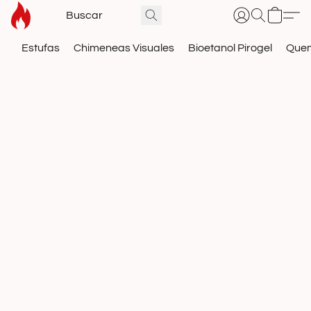
Estufas
Chimeneas Visuales
Bioetanol Pirogel
Que