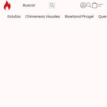
Estufas
Chimeneas Visuales
Bioetanol Pirogel
Que